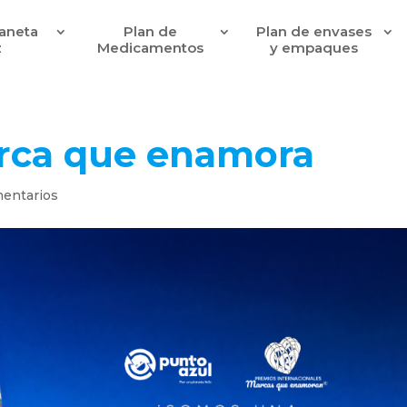
laneta
Plan de
Plan de envases
z
Medicamentos
y empaques
rca que enamora
entarios