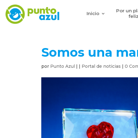
Por un p
Inicio
feli
Somos una ma
por
Punto Azul
|
|
Portal de noticias
|
0 Com