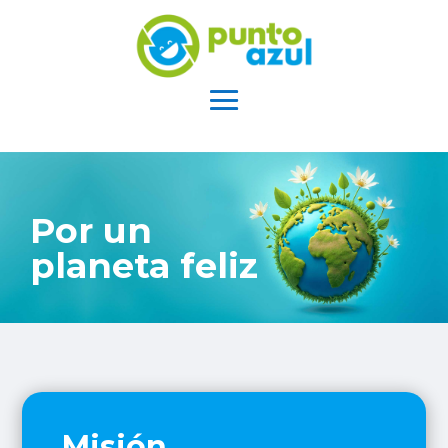
Por un
planeta feliz
Misión