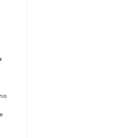
 
no 
e 