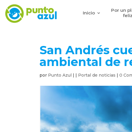
Por un p
Inicio
feli
San Andrés cu
ambiental de r
por
Punto Azul
|
|
Portal de noticias
|
0 Com