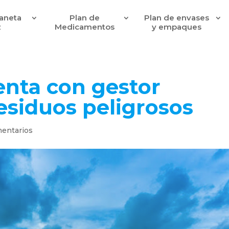
laneta
Plan de
Plan de envases
z
Medicamentos
y empaques
enta con gestor
esiduos peligrosos
entarios