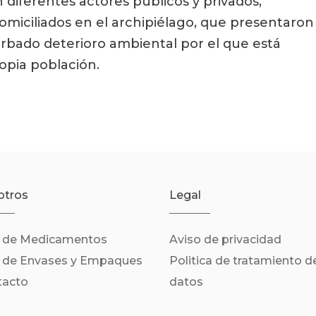
 diferentes actores públicos y privados, 
miciliados en el archipiélago, que presentaron 
rbado deterioro ambiental por el que está 
opia población.
otros
Legal
n de Medicamentos
Aviso de privacidad
n de Envases y Empaques
Politica de tratamiento d
tacto
datos