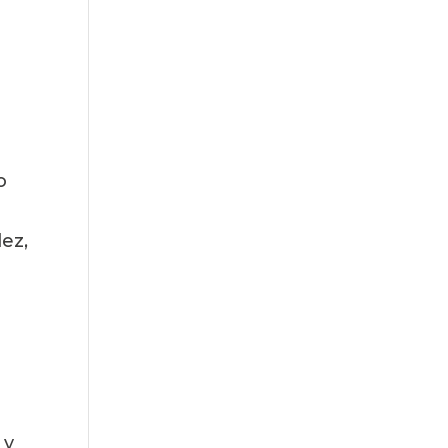
 
ez, 
y 