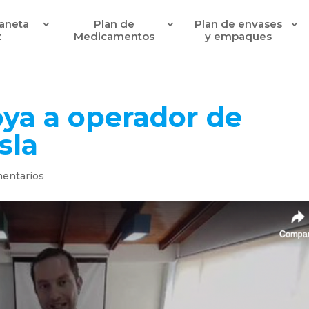
laneta
Plan de
Plan de envases
z
Medicamentos
y empaques
ya a operador de
sla
entarios