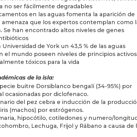
a no ser fácilmente degradables
camentos en las aguas fomenta la aparición de 
na amenaza que los expertos contemplan como la
 Se han encontrado altos niveles de genes 
ntibióticos
a Universidad de York un 43,5 % de las aguas 
n el mundo poseen niveles de principios activos 
lmente tóxicos para la vida
ndémicas de la isla:
specie buitre Dorsiblanco bengalí (34-95%) por 
ral ocasionadas por diclofenaco.
nario del pez cebra e inducción de la producció
iris (machos) por estrógenos.
imaria, hipocótilo, cotiledones y numero/longitud
cohombro, Lechuga, Frijol y Rábano a causa de l