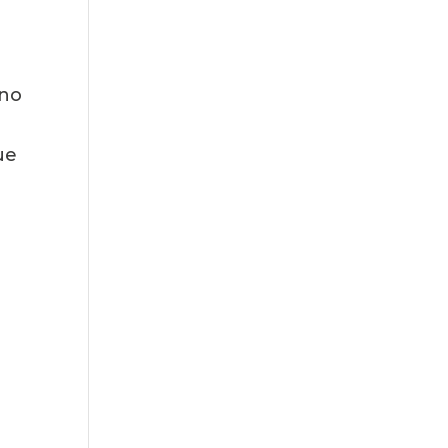
no 
e  