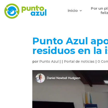
Por un p
Inicio
feli
Punto Azul apo
residuos en la i
por
Punto Azul
|
|
Portal de noticias
|
0 Com