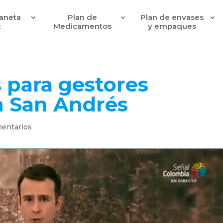
laneta
Plan de
Plan de envases
z
Medicamentos
y empaques
 para gestores
n San Andrés
entarios