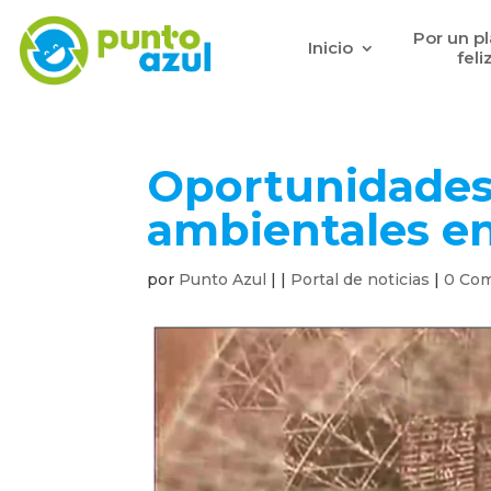
Por un p
Inicio
feli
Oportunidades
ambientales e
por
Punto Azul
|
|
Portal de noticias
|
0 Com