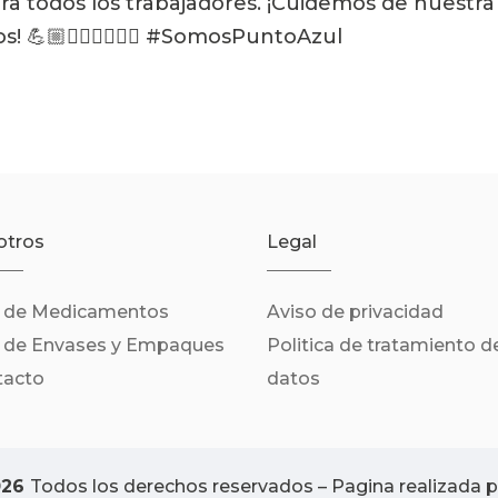
ra todos los trabajadores. ¡Cuidemos de nuestra 
 💪🏼👷🏽‍♀️👷🏻‍♂️ #SomosPuntoAzul
otros
Legal
n de Medicamentos
Aviso de privacidad
n de Envases y Empaques
Politica de tratamiento d
tacto
datos
026
Todos los derechos reservados – Pagina realizada 