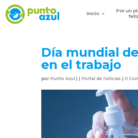
Por un p
Inicio
feli
Día mundial de
en el trabajo
por
Punto Azul
|
|
Portal de noticias
|
0 Com