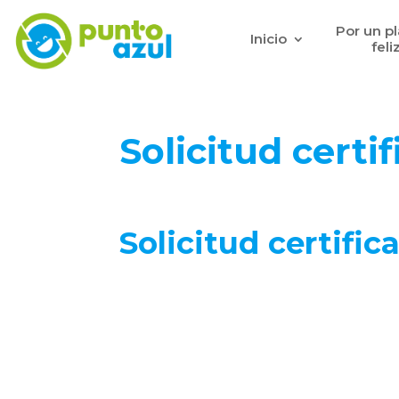
Por un p
Inicio
feli
Solicitud certif
Solicitud certific