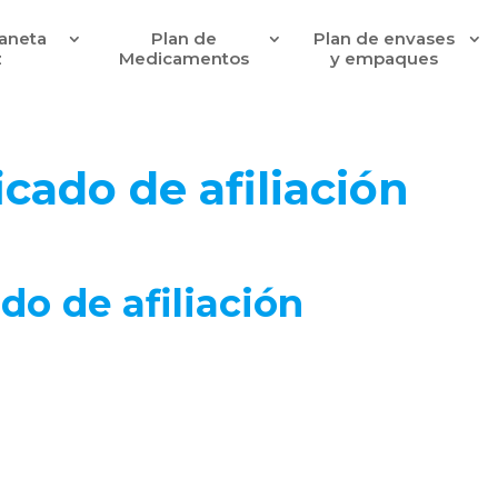
laneta
Plan de
Plan de envases
z
Medicamentos
y empaques
icado de afiliación
ado de afiliación