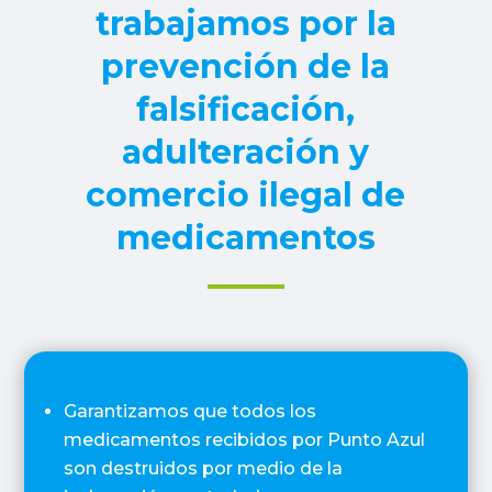
trabajamos por la
prevención de la
falsificación,
adulteración y
comercio ilegal de
medicamentos
Garantizamos que todos los
medicamentos recibidos por Punto Azul
son destruidos por medio de la