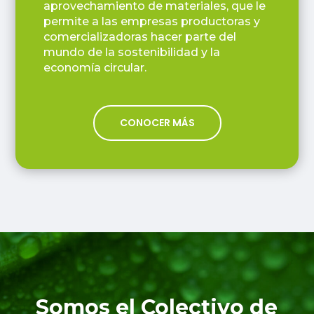
aprovechamiento de materiales, que le
permite a las empresas productoras y
comercializadoras hacer parte del
mundo de la sostenibilidad y la
economía circular.
CONOCER MÁS
Somos el Colectivo de